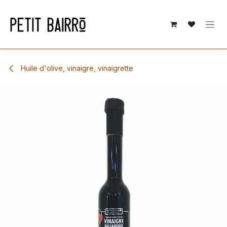
Se rendre au contenu
Huile d'olive, vinaigre, vinaigrette