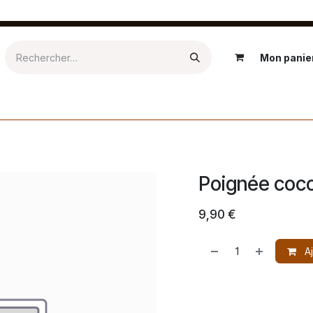
Mon panie
Epicerie
Textile
Salle de bain
Kids
Extérieur
Ré
Poignée coco
9,90
€
Aj