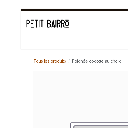
Se rendre au contenu
Déco
Cuisiner
Arts de la table
Senteur
Tous les produits
Poignée cocotte au choix