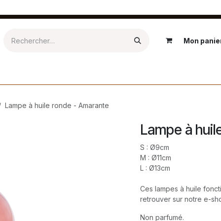
Mon panie
Epicerie
Textile
Salle de bain
Kids
Extérieur
Ré
Lampe à huile ronde - Amarante
Lampe à huil
S : Ø9cm
M : Ø11cm
L : Ø13cm
Ces lampes à huile fonct
retrouver sur notre e-sh
Non parfumé.