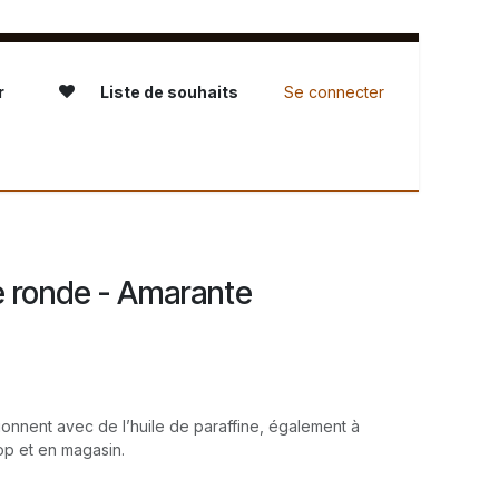
r
Liste de souhaits
Se connecter
servation - L'Atelier
e ronde - Amarante
ionnent avec de l’huile de paraffine, également à
op et en magasin.