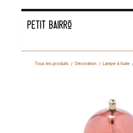
Se rendre au contenu
Déco
Cuisiner
Arts de la table
Senteur
Tous les produits
Décoration
Lampe à huile