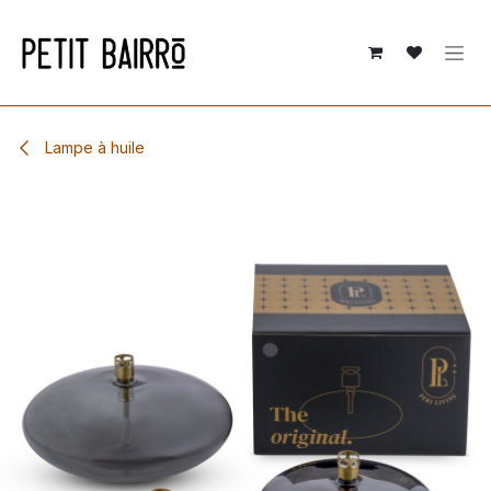
Se rendre au contenu
Lampe à huile