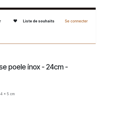
r
Liste de souhaits
Se connecter
servation - L'Atelier
se poele inox - 24cm -
24 x 5 cm