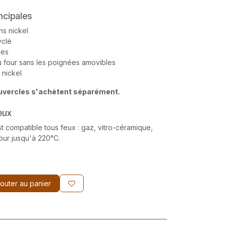
ncipales
ns nickel
yclé
les
 four sans les poignées amovibles
 nickel
ouvercles s'achètent séparément.
eux
t compatible tous feux : gaz, vitro-céramique,
four jusqu'à 220°C.
outer au panier