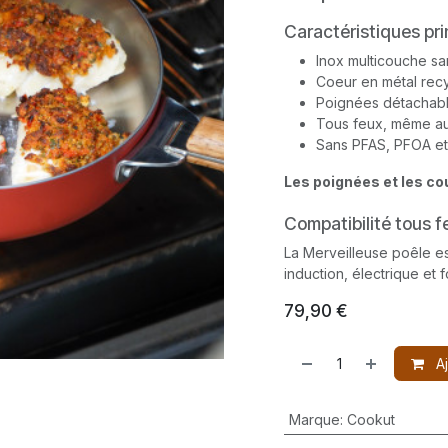
Caractéristiques pri
Inox multicouche sa
Coeur en métal rec
Poignées détachab
Tous feux, même au
Sans PFAS, PFOA et
Les poignées et les c
Compatibilité tous f
La Merveilleuse poêle es
induction, électrique et 
79,90
€
Aj
Marque
:
Cookut