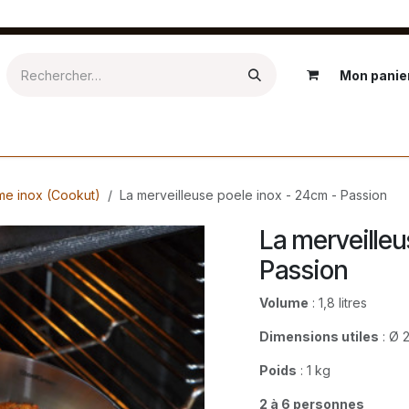
Mon panie
Epicerie
Textile
Salle de bain
Kids
Extérieur
Ré
me inox (Cookut)
La merveilleuse poele inox - 24cm - Passion
La merveilleu
Passion
Volume
: 1,8 litres
Dimensions utiles
: Ø 
Poids
: 1 kg
2 à 6 personnes