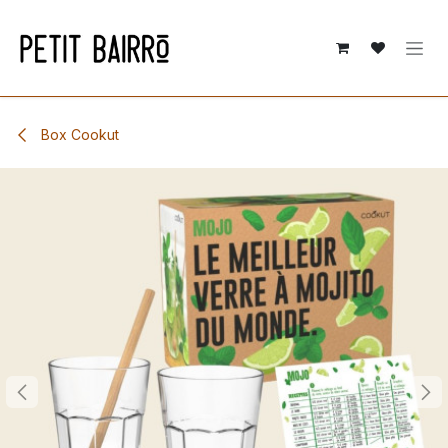
Se rendre au contenu
Box Cookut