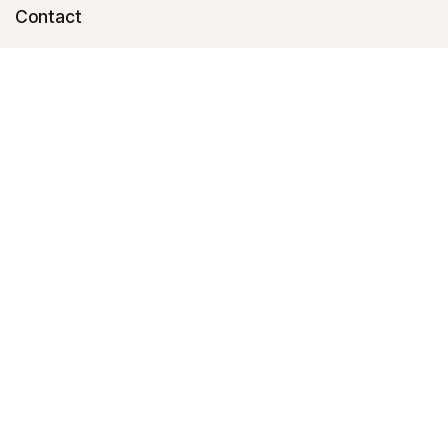
Contact
Chaussée verte 96
4470 Saint-Georges
Belgique
contact@petitbairro.com
04 264 99 02