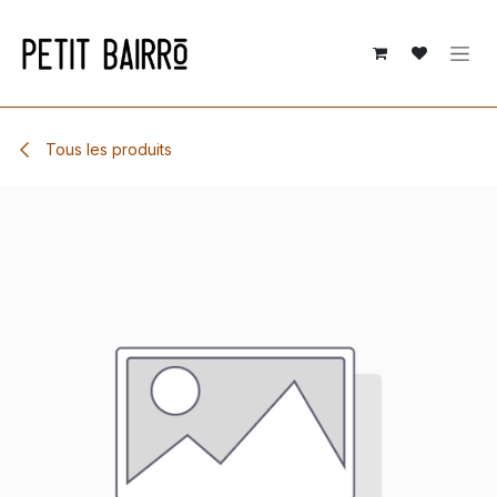
Se rendre au contenu
Tous les produits