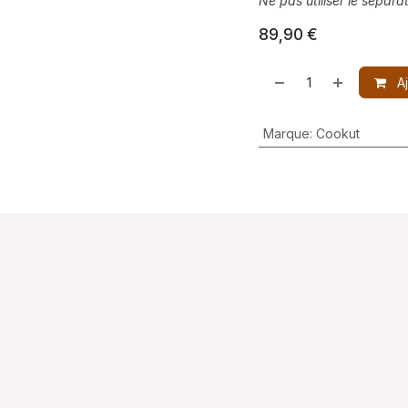
Ne pas utiliser le sépara
89,90
€
Aj
Marque
:
Cookut