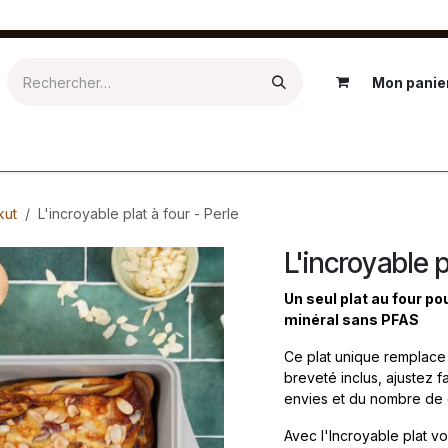
Mon panie
Epicerie
Textile
Salle de bain
Kids
Extérieur
Ré
kut
L'incroyable plat à four - Perle
L'incroyable p
Un seul plat au four po
minéral sans PFAS
Ce plat unique remplace 
breveté inclus, ajustez f
envies et du nombre de
Avec l'Incroyable plat vo