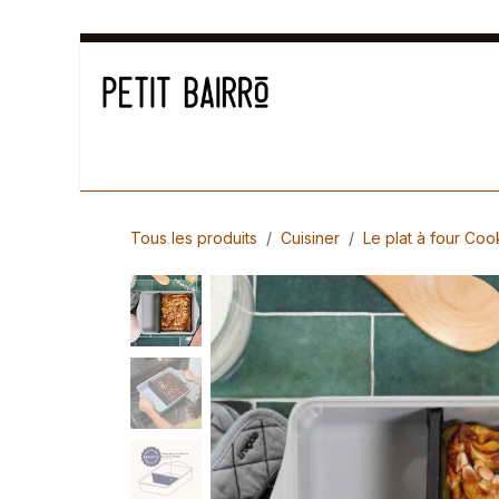
Se rendre au contenu
Déco
Cuisiner
Arts de la table
Senteur
Tous les produits
Cuisiner
Le plat à four Coo