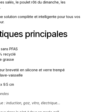
s salés, le poulet rôti du dimanche, les
s.
ne solution complète et intelligente pour tous vos
our.
tiques principales
 sans PFAS
% recyclé
re grasse
eur breveté en silicone et verre trempé
lave-vaisselle
 x 9.5 cm
ondes
 : induction, gaz, vitro, électrique...