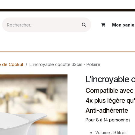
Mon panie
Epicerie
Textile
Salle de bain
Kids
Extérieur
Ré
e de Cookut
L'incroyable cocotte 33cm - Polaire
L'incroyable 
Compatible avec 
4x plus légère qu
Anti-adhérente
Pour 8 à 14 personnes
Volume : 9 litres