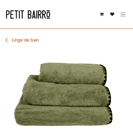
Se rendre au contenu
Linge de bain