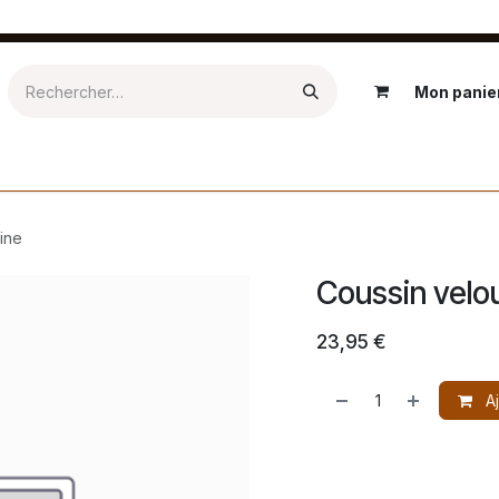
Mon panie
Epicerie
Textile
Salle de bain
Kids
Extérieur
Ré
ine
Coussin velo
23,95
€
Aj