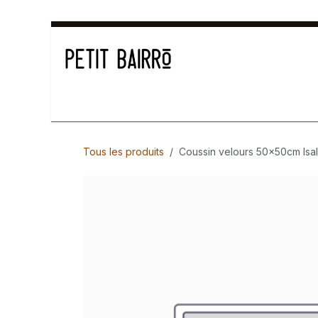
Se rendre au contenu
Déco
Cuisiner
Arts de la table
Senteur
Tous les produits
Coussin velours 50x50cm Isal