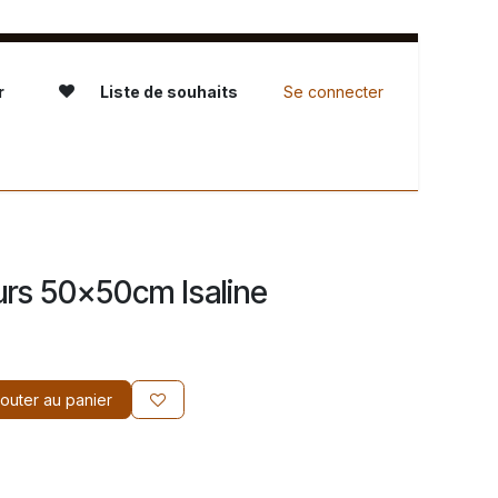
r
Liste de souhaits
Se connecter
servation - L'Atelier
urs 50x50cm Isaline
outer au panier