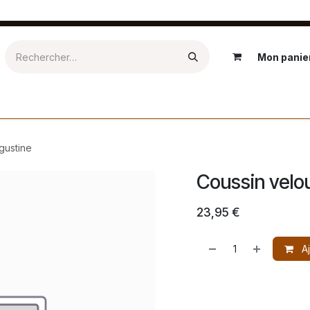
Mon panie
Epicerie
Textile
Salle de bain
Kids
Extérieur
Ré
gustine
Coussin vel
23,95
€
Aj