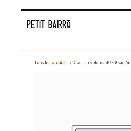
Se rendre au contenu
Déco
Cuisiner
Arts de la table
Senteur
Tous les produits
Coussin velours 40x60cm Au