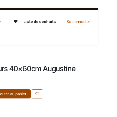
r
Liste de souhaits
Se connecter
servation - L'Atelier
ours 40x60cm Augustine
outer au panier